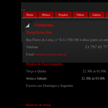
-->
Home
Música
Preçário
Videos
Galeria
Contactos
Templários Bar
Rua Flores do Lima, n º 8-A 1700-196 Lisboa (junto ao ant
21 797 01 77
Telefone
Email
templarios@netcabo.pt
Horário de Funcionamento
Terça a Quinta 22.30h às 02.00h
Sexta e Sábado 22.30h ás 03.00h
Encerra aos Domingos e Segundas
Reservas de mesas