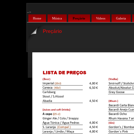
-->
Home
Música
Preçário
Videos
Galeria
Preçário